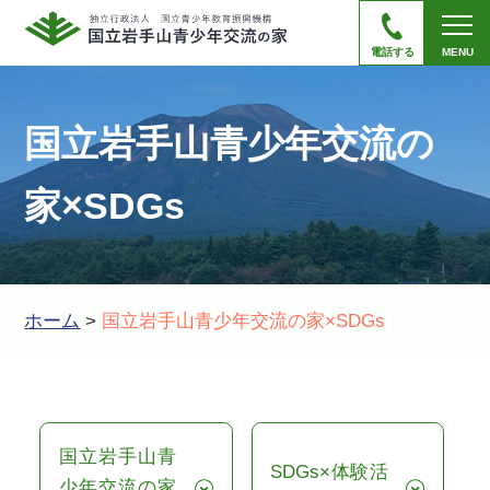
電話する
MENU
国立岩手山青少年交流の
家×SDGs
ホーム
>
国立岩手山青少年交流の家×SDGs
国立岩手山青
SDGs×体験活
少年交流の家