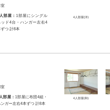
洋室
4人部屋：
1部屋にシングル
4人部屋(洋)
ベッド4台・ハンガー左右4
本ずつ 計8本
和室
4人部屋：
1部屋に布団4組・
4人部屋(和)
ハンガー左右4本ずつ 計8本