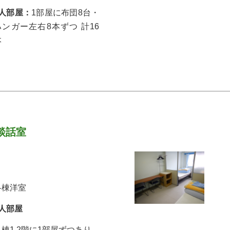
8人部屋：
1部屋に布団8台・
ハンガー左右8本ずつ 計16
本
談話室
各棟洋室
3人部屋
各棟1,2階に1部屋ずつあり