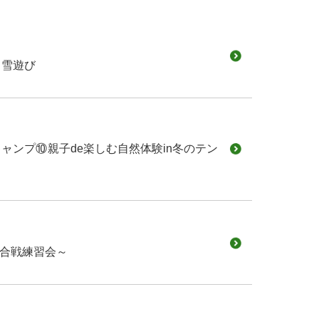
と雪遊び
ャンプ⑩親子de楽しむ自然体験in冬のテン
雪合戦練習会～