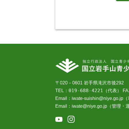
〒020－0601 岩手県滝沢市後292
019-688-4221
TEL：
（代表）
FA
Email：iwate-suishin@niye.
Email：iwate@niye.go.jp（